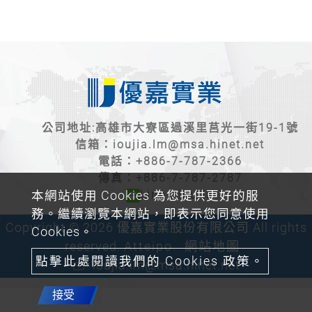
公司地址:高雄市大寮區過溪里莒光一街19-1號
信箱：
ioujia.lm@msa.hinet.net
電話：
+886-7-787-2366
傳真：+886-7-787-2787
Line：ioujia
本網站使用 Cookies 為您提供更好的服
務。繼續瀏覽本網站，即表示您同意使用
Copyright © 2026 優嘉實業股份有限公司 All rights
Cookies。
reserved.
Atteipo.
網站地圖
點擊此處閱讀我們的 Cookies 政策。
ioujia.lm@msa.hinet.net
接受