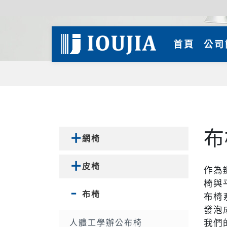
(curre
首頁
公司
布
網椅
皮椅
作為
椅與
布椅
布椅
發泡
人體工學辦公布椅
我們