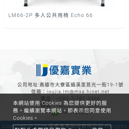
LM66-2P 多人公共用椅 Echo 66
公司地址:高雄市大寮區過溪里莒光一街19-1號
信箱：
ioujia.lm@msa.hinet.net
電話：
+886-7-787-2366
本網站使用 Cookies 為您提供更好的服
傳真：+886-7-787-2787
務。繼續瀏覽本網站，即表示您同意使用
Line：ioujia
Cookies。
Copyright © 2026 優嘉實業股份有限公司 All rights