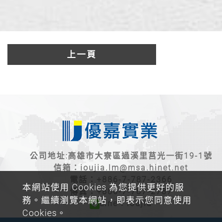
上一頁
公司地址:高雄市大寮區過溪里莒光一街19-1號
信箱：
ioujia.lm@msa.hinet.net
電話：
+886-7-787-2366
本網站使用 Cookies 為您提供更好的服
傳真：+886-7-787-2787
務。繼續瀏覽本網站，即表示您同意使用
Line：ioujia
Cookies。