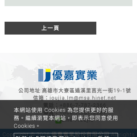
上一頁
公司地址:高雄市大寮區過溪里莒光一街19-1號
信箱：
ioujia.lm@msa.hinet.net
電話：
+886-7-787-2366
本網站使用 Cookies 為您提供更好的服
傳真：+886-7-787-2787
務。繼續瀏覽本網站，即表示您同意使用
Line：ioujia
Cookies。
Copyright © 2026 優嘉實業股份有限公司 All rights