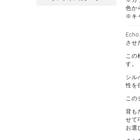
※カ
色か
※キ
Ec
させ
この
す。
シル
性を
この
背も
せて
お選