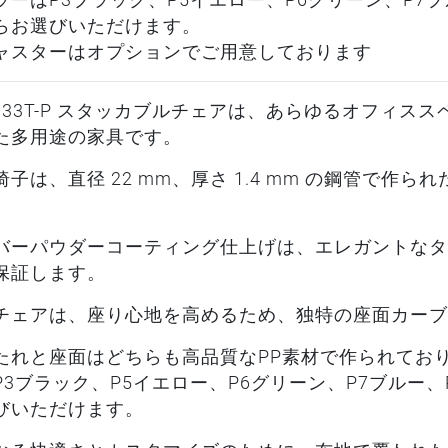
ラーはP3ブラック、P5イエロー、P6グリーン、P7ブ
らお選びいただけます。
ャスターはオプションでご用意しております
ho 33T-P スタッカブルチェアは、あらゆるオフィ
た多用途の家具です。
椅子は、直径 22 mm、厚さ 1.4 mm の鋼管で作
バーパウダーコーティング仕上げは、エレガントなタ
保証します。
チェアは、座り心地を高めるため、独特の座面カーブ
たれと座面はどちらも高品質なPP素材で作られてお
P3ブラック、P5イエロー、P6グリーン、P7ブルー、
びいただけます。