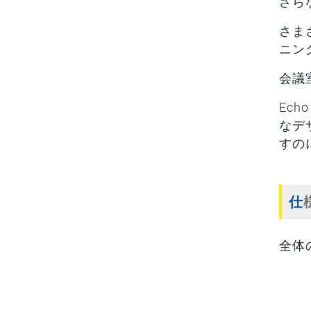
さら
さま
ニン
会議
Ec
なデ
すの
仕
全体の