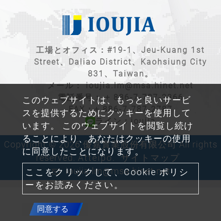
工場とオフィス：#19-1、Jeu-Kuang 1st
Street、Daliao District、Kaohsiung City
831、Taiwan。
メール：
ioujia.lm@msa.hinet.net
電話番号：
+ 886-7-787-2366
このウェブサイトは、もっと良いサービ
FAX：+ 886-7-787-2787
スを提供するためにクッキーを使用して
ライン：ioujia
います。 このウェブサイトを閲覧し続け
ることにより、あなたはクッキーの使用
Copyright © 2026 優嘉實業股份有限公司 All rights
に同意したことになります。
reserved.
Atteipo.
サイトマップ
ioujia.lm@msa.hinet.net
ここをクリックして、Cookie ポリシ
ーをお読みください。
同意する