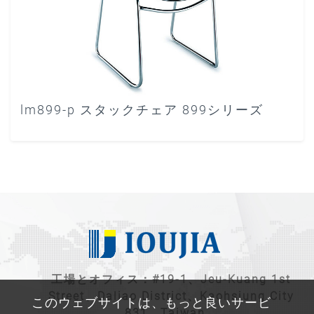
lm899-p スタックチェア 899シリーズ
工場とオフィス：#19-1、Jeu-Kuang 1st
Street、Daliao District、Kaohsiung City
このウェブサイトは、もっと良いサービ
831、Taiwan。