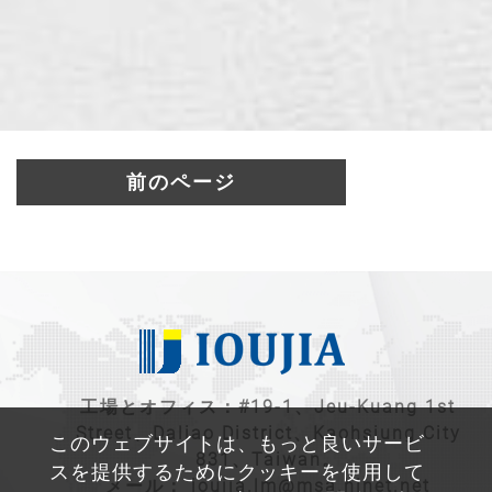
前のページ
工場とオフィス：#19-1、Jeu-Kuang 1st
Street、Daliao District、Kaohsiung City
このウェブサイトは、もっと良いサービ
831、Taiwan。
スを提供するためにクッキーを使用して
メール：
ioujia.lm@msa.hinet.net