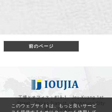
前のページ
工場とオフィス：#19-1、Jeu-Kuang 1st
Street、Daliao District、Kaohsiung City
このウェブサイトは、もっと良いサービ
831、Taiwan。