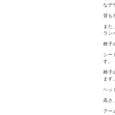
なデ
背も
また
ラン
椅子
シー
す。
椅子
ます
ヘッ
高さ
アー