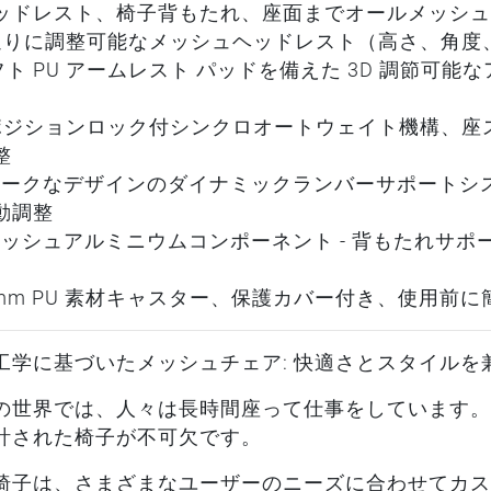
ッドレスト、椅子背もたれ、座面までオールメッシュ
通りに調整可能なメッシュヘッドレスト（高さ、角度
ソフト PU アームレスト パッドを備えた 3D 調節可
ポジションロック付シンクロオートウェイト機構、座
整
ニークなデザインのダイナミックランバーサポートシ
動調整
リッシュアルミニウムコンポーネント - 背もたれサポー
。
5 mm PU 素材キャスター、保護カバー付き、使用前
工学に基づいたメッシュチェア: 快適さとスタイルを
の世界では、人々は長時間座って仕事をしています。
計された椅子が不可欠です。
椅子は、さまざまなユーザーのニーズに合わせてカス