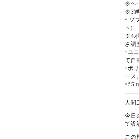
※ヘ
※3
* 
ト)
※4
さ調
*ユ
て自
*ポ
ース
*6
人間
今日
て設
この