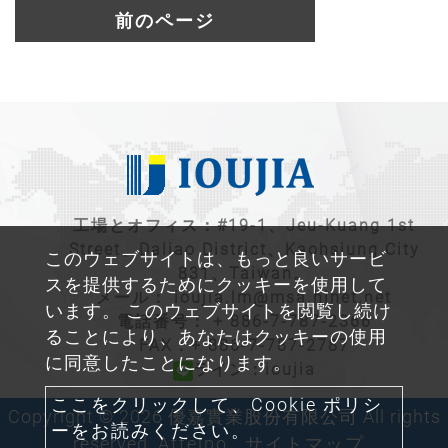
前のページ
工場とオフィス：#19-1、Jeu-Kuang 1st
Street、Daliao District、Kaohsiung City
このウェブサイトは、もっと良いサービ
831、Taiwan。
スを提供するためにクッキーを使用して
メール：
ioujia.lm@msa.hinet.net
います。 このウェブサイトを閲覧し続け
電話番号：
+ 886-7-787-2366
ることにより、あなたはクッキーの使用
FAX：+ 886-7-787-2787
に同意したことになります。
ライン：ioujia
ここをクリックして、Cookie ポリシ
Copyright © 2026 優嘉實業股份有限公司 All rights
ーをお読みください。
reserved.
Atteipo.
サイトマップ