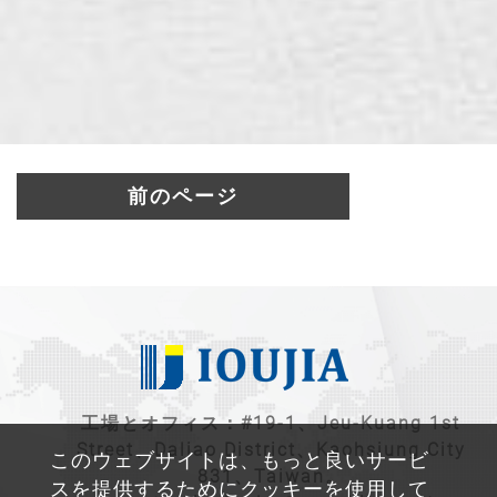
前のページ
工場とオフィス：#19-1、Jeu-Kuang 1st
Street、Daliao District、Kaohsiung City
このウェブサイトは、もっと良いサービ
831、Taiwan。
スを提供するためにクッキーを使用して