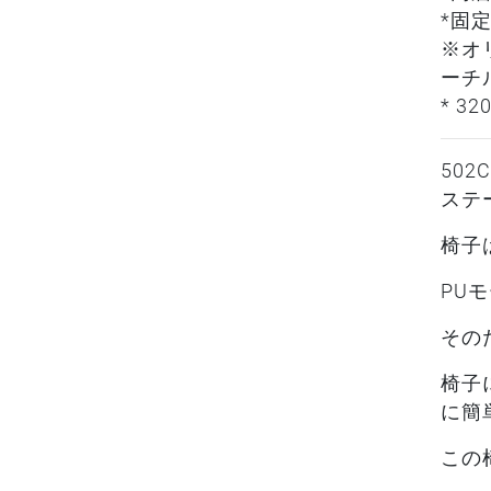
*固
※オ
ーチ
* 
50
ステ
椅子
PU
その
椅子
に簡
この