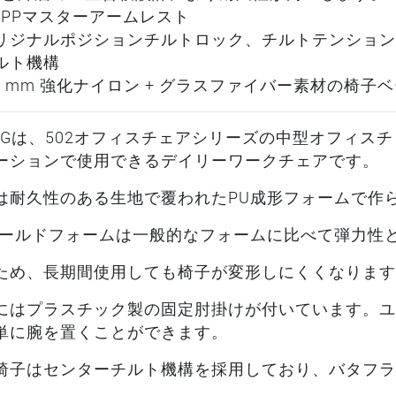
定PPマスターアームレスト
リジナルポジションチルトロック、チルトテンション
ルト機構
320 mm 強化ナイロン + グラスファイバー素材の椅子
2CGは、502オフィスチェアシリーズの中型オフィス
ーションで使用できるデイリーワークチェアです。
は耐久性のある生地で覆われたPU成形フォームで作
モールドフォームは一般的なフォームに比べて弾力性
ため、長期間使用しても椅子が変形しにくくなります
にはプラスチック製の固定肘掛けが付いています。ユ
単に腕を置くことができます。
椅子はセンターチルト機構を採用しており、バタフラ