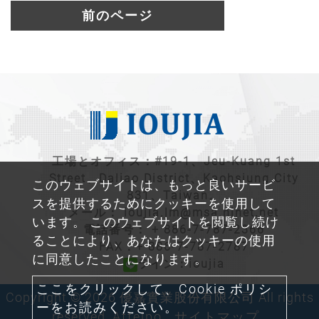
前のページ
工場とオフィス：#19-1、Jeu-Kuang 1st
Street、Daliao District、Kaohsiung City
このウェブサイトは、もっと良いサービ
831、Taiwan。
スを提供するためにクッキーを使用して
メール：
ioujia.lm@msa.hinet.net
います。 このウェブサイトを閲覧し続け
電話番号：
+ 886-7-787-2366
ることにより、あなたはクッキーの使用
FAX：+ 886-7-787-2787
に同意したことになります。
ライン：ioujia
ここをクリックして、Cookie ポリシ
Copyright © 2026 優嘉實業股份有限公司 All rights
ーをお読みください。
reserved.
Atteipo.
サイトマップ