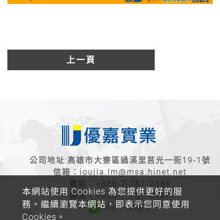
上一頁
公司地址:高雄市大寮區過溪里莒光一街19-1號
信箱：
ioujia.lm@msa.hinet.net
電話：
+886-7-787-2366
本網站使用 Cookies 為您提供更好的服
傳真：+886-7-787-2787
務。繼續瀏覽本網站，即表示您同意使用
Line：ioujia
Cookies。