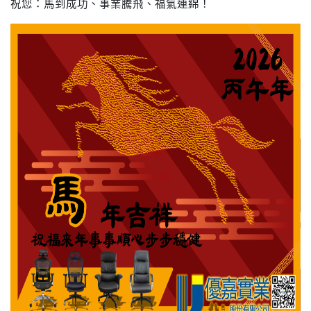
​祝您：馬到成功、事業騰飛、福氣連綿！